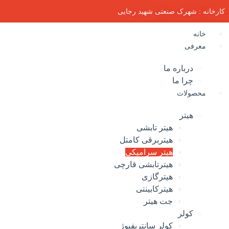
کارخانه : شهرک صنعتی شهید رجایی
خانه
معرفی
درباره ما
چرا ما
محصولات
هیتر
هیتر تابشی
هیتربرقی کامتل
هیتر سرامیکی
هیترتابشی قارچی
هیترگازی
هیترکابینتی
جت هیتر
کولر
کولر سانتریفیوژ