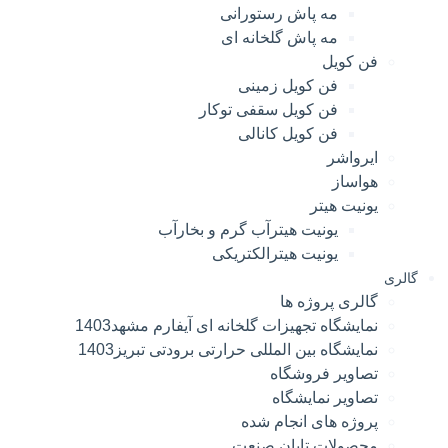
مه پاش رستورانی
مه پاش گلخانه ای
فن کویل
فن کویل زمینی
فن کویل سقفی توکار
فن کویل کانالی
ایرواشر
هواساز
یونیت هیتر
یونیت هیترآب گرم و بخارآب
یونیت هیترالکتریکی
گالری
گالری پروژه ها
نمایشگاه تجهیزات گلخانه ای آیفارم مشهد1403
نمایشگاه بین المللی حرارتی برودتی تبریز1403
تصاویر فروشگاه
تصاویر نمایشگاه
پروژه های انجام شده
محصولات تابان صنعت