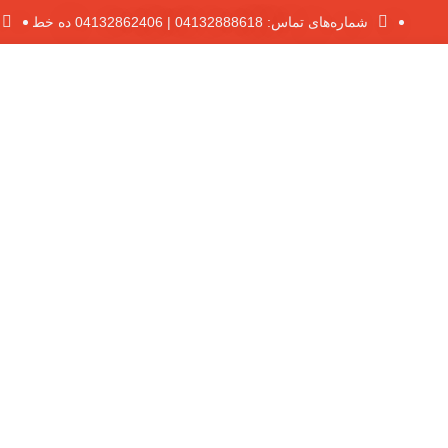
شماره‌های تماس: 04132888618 | 04132862406 ده خط