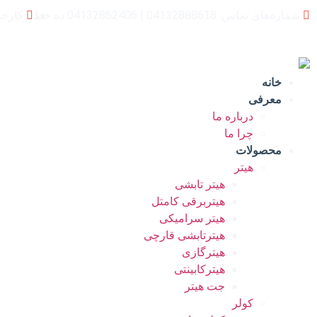
شماره‌های تماس: 04132888618 | 04132862406 ده خط
کارخا
خانه
معرفی
درباره ما
چرا ما
محصولات
هیتر
هیتر تابشی
هیتربرقی کامتل
هیتر سرامیکی
هیترتابشی قارچی
هیترگازی
هیترکابینتی
جت هیتر
کولر