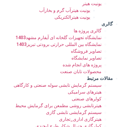
یونیت هیتر
یونیت هیترآب گرم و بخارآب
یونیت هیترالکتریکی
گالری
گالری پروژه ها
نمایشگاه تجهیزات گلخانه ای آیفارم مشهد1403
نمایشگاه بین المللی حرارتی برودتی تبریز1403
تصاویر فروشگاه
تصاویر نمایشگاه
پروژه های انجام شده
محصولات تابان صنعت
مقالات مرتبط
سیستم گرمایش تابشی سوله صنعتی و کارگاهی
هیترهای سرامیکی
کولرهای صنعتی
هیترتابشی روشی مطمعن برای گرمایش محیط
سیستم گرمایشی تابشی گازی
هیترگازی اداری_تجاری
کولرگازی جنرال شکار طرح لبخندی